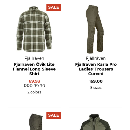
SALE
Fjällräven
Fjällräven
Fjällräven Övik Lite
Fjällräven Karla Pro
Flannel Long Sleeve
Ladies' Trousers
Shirt
Curved
69.93
169.00
RRP
99.90
8 sizes
2 colors
SALE