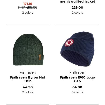
men's quilted jacket
171.16
RRP
499.00
229.00
2 colors
2 colors
Fjällräven
Fjällräven
Fjällräven Byron Hat
Fjällräven 1960 Logo
Thin
Cap
44.90
64.90
2 colors
5 colors