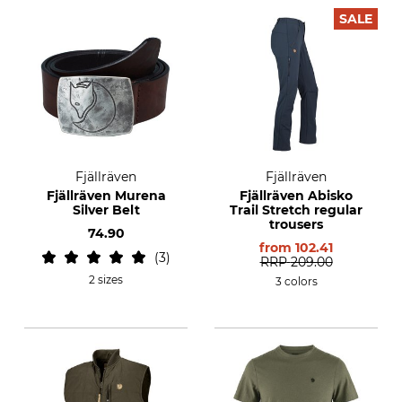
SALE
Fjällräven
Fjällräven
Fjällräven Murena
Fjällräven Abisko
Silver Belt
Trail Stretch regular
trousers
74.90
from
102.41
3
RRP
209.00
2 sizes
3 colors