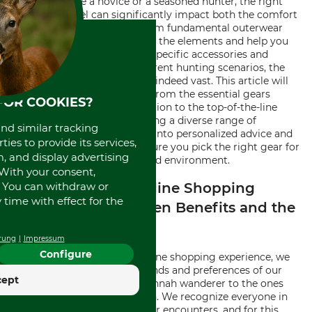
Whether you're a novice or a seasoned hunter, the right
hunting apparel can significantly impact both the comfort
and success of your hunt. From fundamental outerwear
designed to protect you from the elements and help you
blend into the wilderness, to specific accessories and
footwear engineered for different hunting scenarios, the
breadth of hunting apparel is indeed vast. This article will
explore this extent - starting from the essential gears
FOR COOKIES?
required for a hunting expedition to the top-of-the-line
hunting apparel brands offering a diverse range of
and similar tracking
products. Further, we'll delve into personalized advice and
ies to provide its services,
buying considerations to ensure you pick the right gear for
, and display advertising
your specific hunting style and environment.
. With your consent,
. You can withdraw or
Delving into the Online Shopping
time with effect for the
Experience: Unspoken Benefits and the
Surprises in Store
rung
Impressum
Configure
In offering an exceptional online shopping experience, we
understand the unique demands and preferences of our
cept
clientele, from the quiet savannah wanderer to the ones
who prefer the rugged terrain. We recognize everyone in
pursuit of memorable outdoor encounters, and for this