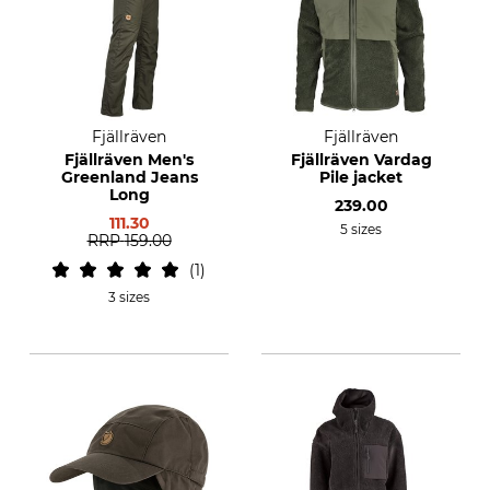
Fjällräven
Fjällräven
Fjällräven Men's
Fjällräven Vardag
Greenland Jeans
Pile jacket
Long
239.00
111.30
5 sizes
RRP
159.00
1
3 sizes