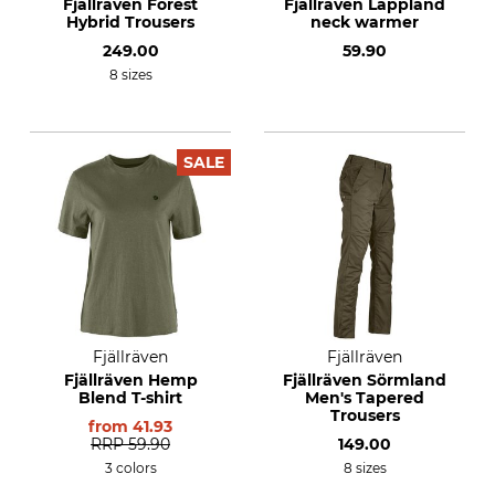
Fjällräven Forest
Fjällräven Lappland
Hybrid Trousers
neck warmer
249.00
59.90
8 sizes
SALE
Fjällräven
Fjällräven
Fjällräven Hemp
Fjällräven Sörmland
Blend T-shirt
Men's Tapered
Trousers
from
41.93
RRP
59.90
149.00
3 colors
8 sizes