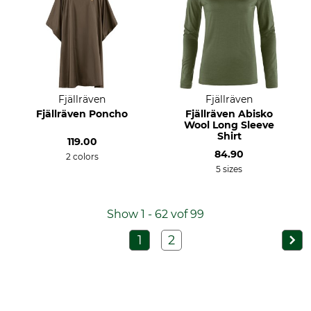
Fjällräven
Fjällräven
Fjällräven Poncho
Fjällräven Abisko
Wool Long Sleeve
Shirt
119.00
84.90
2 colors
5 sizes
Show 1 - 62 vof 99
1
2